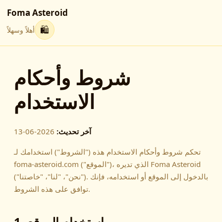
Foma Asteroid
🛍
أهلاً وسهلاً
شروط وأحكام
الاستخدام
آخر تحديث:
2026-06-13
تحكم شروط وأحكام الاستخدام هذه ("الشروط") استخدامك لـ
foma-asteroid.com ("الموقع")، الذي تديره Foma Asteroid
("نحن"، "لنا"، "خاصتنا"). بالدخول إلى الموقع أو استخدامه، فإنك
توافق على هذه الشروط.
1. استخدام الموقع