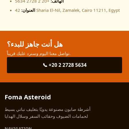
الهاتف:
+20 2 2728 5634
42 Sharia El-Nil, Zamalek, Cairo 11211, Egypt
العنوان:
هل أنت جاهز للبدء؟
تواصل معنا اليوم وسنرد عليك قريباً.
📞 +20 2 2728 5634
Foma Asteroid
أشرطة صابون مصنوعة يدويًا بتغليف نباتي بسيط
لحمامات الضيوف وحقائب السفر وسلال الهدايا
NAVIGATION